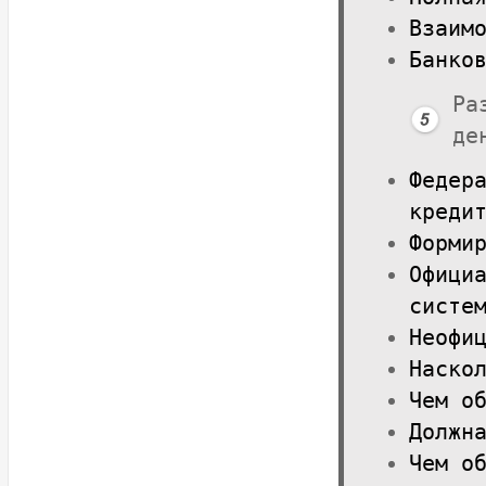
Взаим
Банко
Ра
де
Федер
креди
Форми
Офици
систе
Неофи
Наско
Чем о
Должн
Чем о