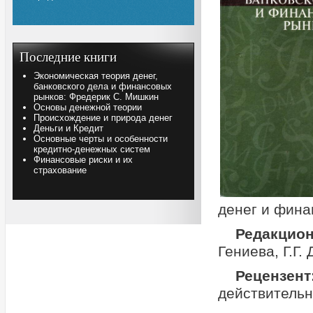
Последние книги
Экономическая теория денег,
банковского дела и финансовых
рынков: Фредерик С. Мишкин
Основы денежной теории
Происхождение и природа денег
Деньги и Кредит
Основные черты и особенности
кредитно-денежных систем
Финансовые риски и их
страхование
денег и фина
Редакци
Гениева, Г.Г.
Рецензе
действительн