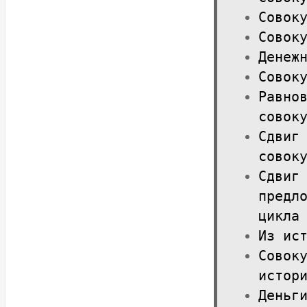
Совок
Совок
Денеж
Совок
Равно
совок
Сдвиг
совок
Сдвиг
предл
цикла
Из ис
Совок
истор
Деньг