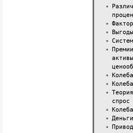
Разли
проце
Факто
Выгод
Систе
Преми
актив
ценоо
Колеб
Колеб
Теори
спрос
Колеб
Деньг
Приво