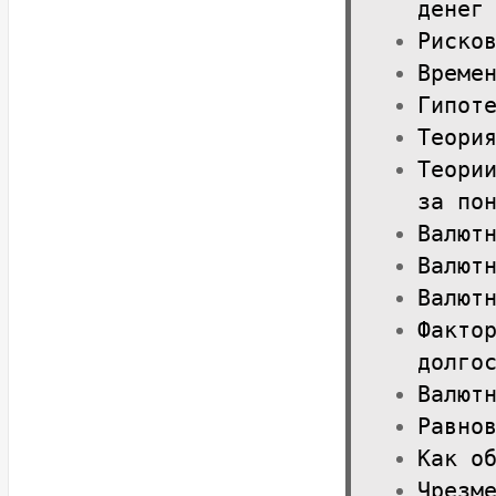
денег
Риско
Време
Гипот
Теори
Теори
за по
Валют
Валют
Валют
Факто
долго
Валют
Равно
Как о
Чрезм