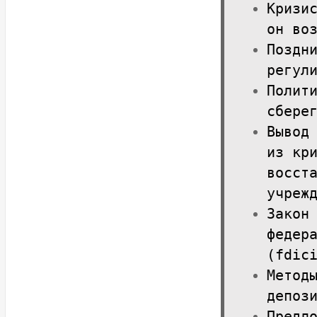
Кризи
он во
Поздн
регул
Полит
сбере
Вывод
из кр
восст
учреж
Закон
федер
(fdic
Метод
депоз
Предл