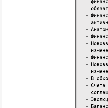
финан
обяза
Финан
актив
Анато
Финан
Новов
измен
Финан
Новов
измен
В обх
Счета
согла
Эволю
Балан