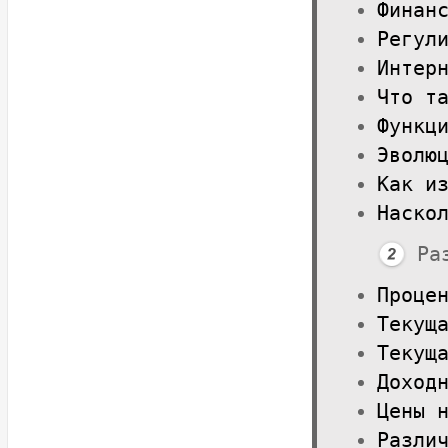
Финан
Регул
Интер
Что т
Функц
Эволю
Как и
Наско
Ра
Проце
Текущ
Текущ
Доход
Цены 
Разли