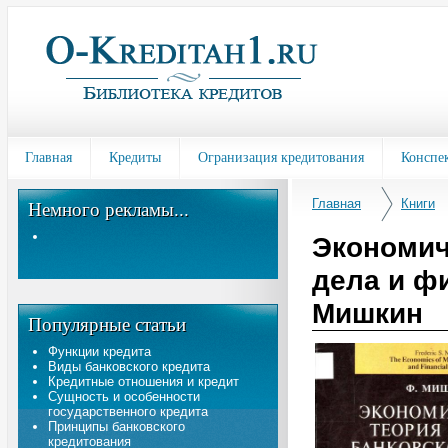
Главная
Кредиты
Огранизация кредитования
Конспе
Главная
Книги
Немного рекламы...
Экономич
дела и ф
Мишкин
Популярные статьи
Функции кредита
Виды банковского кредита
Кредитные отношения и кредит
Сущность и особенности
государственного кредита
Принципы банковского
кредитования