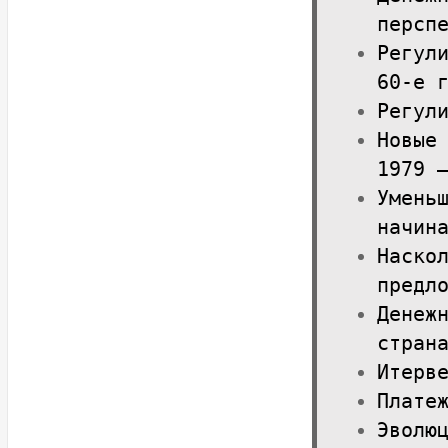
персп
Регул
60-е 
Регул
Новые
1979 
Умень
начин
Наско
предл
Денеж
стран
Итерв
Плате
Эволю