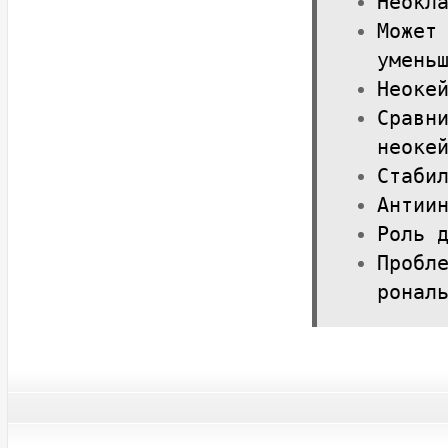
Неокл
Может
умень
Неоке
Сравн
неоке
Стаби
Антии
Роль 
Пробл
ронал