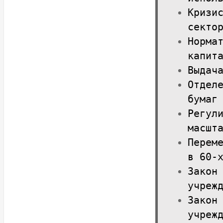
Кризи
секто
Норма
капит
Выдач
Отдел
бумаг
Регул
масшт
Перем
в 60-
Закон
учреж
Закон
учреж