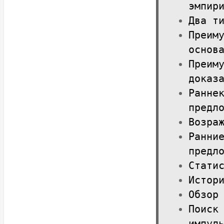
эмпир
Два т
Преим
основ
Преим
доказ
Ранне
предл
Возра
Ранни
предл
Стати
Истор
Обзор
Поиск
импул