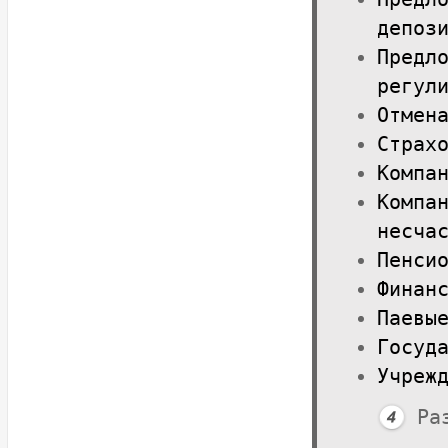
депоз
Предл
регул
Отмен
Страх
Компа
Компа
несча
Пенси
Финан
Паевы
Госуд
Учреж
Ра