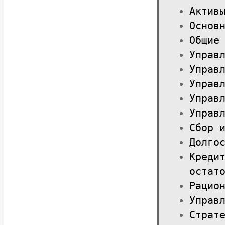
Актив
Основ
Общие
Управ
Управ
Управ
Управ
Управ
Сбор 
Долго
Креди
остат
Рацио
Управ
Страт