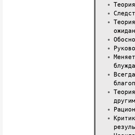
Теори
Следс
Теори
ожида
Обосн
Руков
Меняе
блужд
Всегд
благо
Теори
други
Рацио
Крити
резул