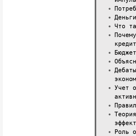
Потре
Деньг
Что т
Почем
креди
Бюдже
Объяс
Дебат
эконо
Учет 
актив
Прави
Теори
эффек
Роль 