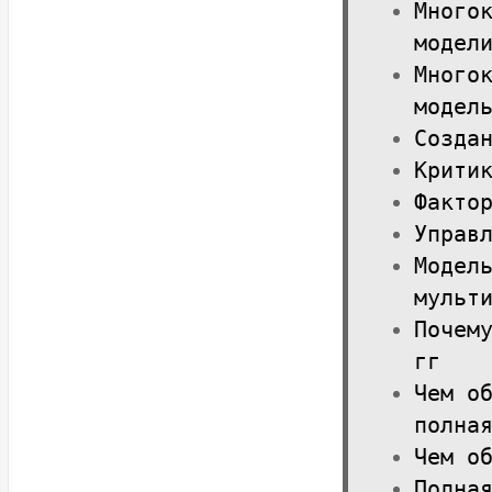
Много
модел
Много
модел
Созда
Крити
Факто
Управ
Модел
мульт
Почем
гг
Чем о
полна
Чем о
Полна