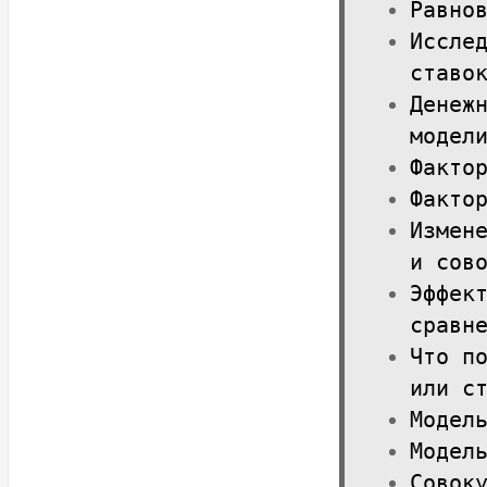
Равно
Иссле
ставо
Денеж
модел
Факто
Факто
Измен
и сов
Эффек
сравн
Что п
или с
Модел
Модел
Совок