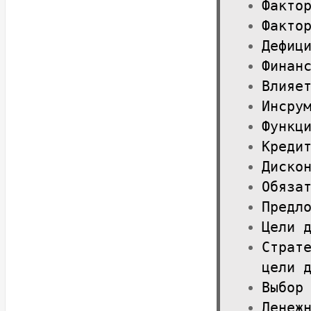
Факто
Факто
Дефиц
Финан
Влияе
Инсру
Функц
Креди
Диско
Обяза
Предл
Цели 
Страт
цели 
Выбор
Денеж