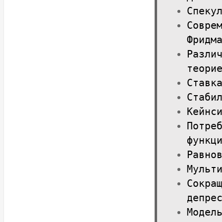
Спеку
Совре
Фридм
Разли
теори
Ставк
Стаби
Кейнс
Потре
функц
Равно
Мульт
Сокра
депре
Модел