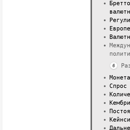
Бретт
валют
Регул
Европ
Валют
Между
полит
Ра
Монет
Спрос
Колич
Кембр
Посто
Кейнс
Дальн