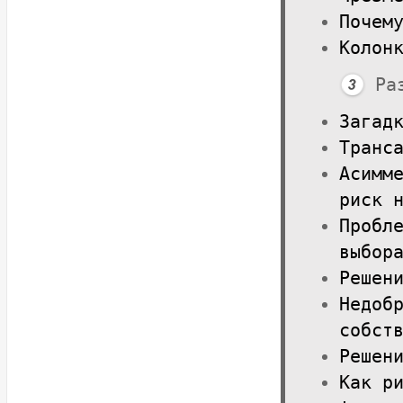
Почем
Колон
Ра
Загад
Транс
Асимм
риск 
Пробл
выбор
Решен
Недоб
собст
Решен
Как р