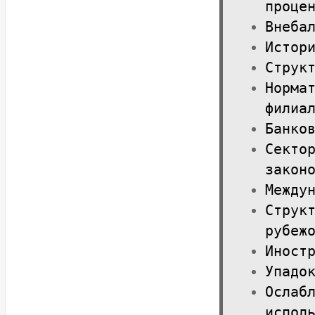
проце
Внеба
Истор
Струк
Норма
филиа
Банко
Секто
закон
Между
Струк
рубеж
Иност
Упадо
Ослаб
испол