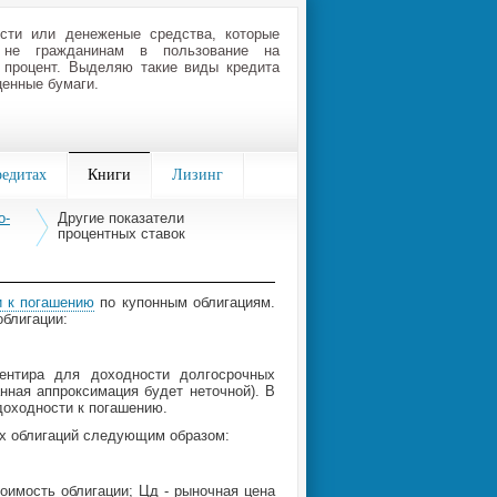
сти или денеженые средства, которые
 не гражданинам в пользование на
 процент. Выделяю такие виды кредита
ценные бумаги.
редитах
Книги
Лизинг
о-
Другие показатели
процентных ставок
и к погашению
по купонным облигациям.
облигации:
ентира для доходности долгосрочных
анная аппроксимация будет неточной). В
доходности к погашению.
ых облигаций следующим образом:
тоимость облигации; Цд - рыночная цена