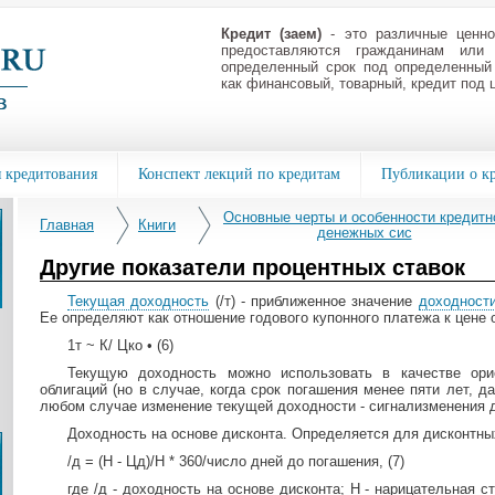
Кредит (заем)
- это различные ценно
предоставляются гражданинам или
определенный срок под определенный
как финансовый, товарный, кредит под 
 кредитования
Конспект лекций по кредитам
Публикации о к
Основные черты и особенности кредитн
Главная
Книги
денежных сис
Другие показатели процентных ставок
Текущая доходность
(/т) - приближенное значение
доходност
Ее определяют как отношение годового купонного платежа к цене 
1т ~ К/ Цко • (6)
Текущую доходность можно использовать в качестве ори
облигаций (но в случае, когда срок погашения менее пяти лет, д
любом случае изменение текущей доходности - сигнализменения 
Доходность на основе дисконта. Определяется для дисконтн
/д = (Н - Цд)/Н * 360/число дней до погашения, (7)
где /д - доходность на основе дисконта; Н - нарицательная с