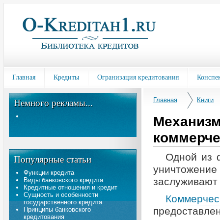
Главная
Кредиты
Огранизация кредитования
Конспе
Главная
Книги
Немного рекламы...
Механизм
коммерче
Одной из
Популярные статьи
уничтожени
Функции кредита
заслуживают
Виды банковского кредита
Кредитные отношения и кредит
Сущность и особенности
Коммерчес
государственного кредита
предоставле
Принципы банковского
кредитования