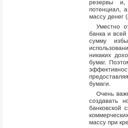
резервы и,
потенциал, 
массу денег (
Уместно о
банка и всей
сумму избы
использован
никаких дох
бумаг. Поэт
эффективнос
предоставля
бумаги.
Очень важ
создавать н
банковской с
коммерчески
массу при кр