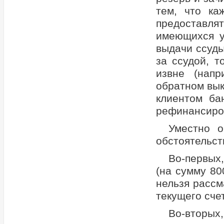
тем, что ка
предоставля
имеющихся у
выдачи ссуды
за ссудой, т
извне (напр
обратном вык
клиентом ба
рефинансиров
Уместно 
обстоятельст
Во-первых,
(на сумму 80
нельзя рассм
текущего счет
Во-вторых