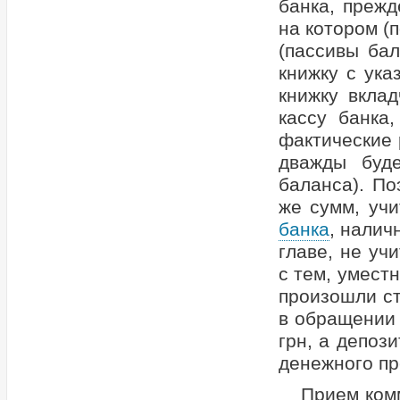
банка, прежд
на котором (
(пассивы ба
книжку с ука
книжку вкла
кассу банка
фактические 
дважды буде
баланса). По
же сумм, учи
банка
, налич
главе, не у
с тем, умест
произошли с
в обращении 
грн, а депоз
денежного пр
Прием ком