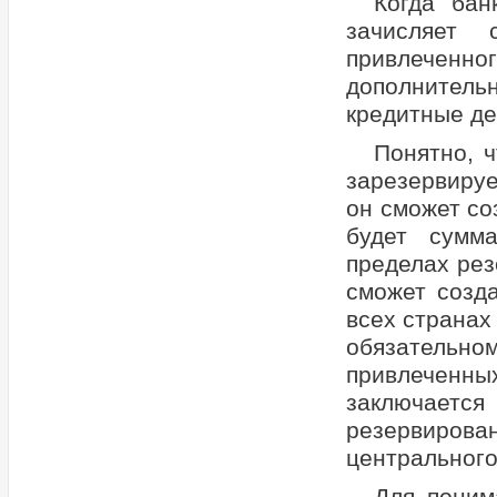
Когда бан
зачисляет
привлеченног
дополнител
кредитные де
Понятно, 
зарезервируе
он сможет со
будет сумм
пределах рез
сможет созд
всех странах
обязательно
привлеченн
заключаетс
резервирова
центрального