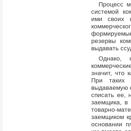
Процесс м
системой ко
ими своих 
коммерческ
формируемы
резервы ком
выдавать ссуд
Однако, 
коммерчески
значит, что 
При таких 
выдаваемую с
списать ее, 
заемщика, в
товарно-мат
заемщиком кр
основании п