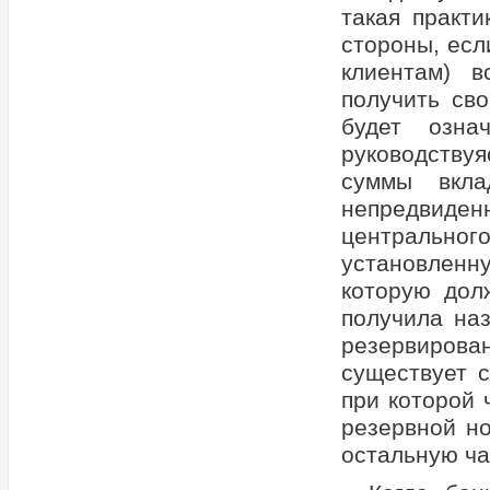
такая практи
стороны, есл
клиентам) в
получить сво
будет озна
руководству
суммы вкла
непредвиден
центрально
установленн
которую дол
получила на
резервиров
существует с
при которой 
резервной но
остальную ча