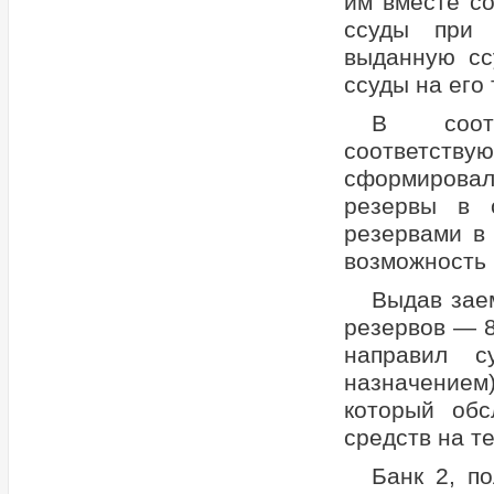
им вместе с
ссуды при 
выданную сс
ссуды на его
В соотв
соответств
сформировал
резервы в 
резервами в 
возможность 
Выдав зае
резервов — 8
направил с
назначением
который обс
средств на т
Банк 2, п