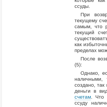
которые как
ссуды.
При возв
текущему сче
самым, что 
текущий сче
существоватъ
как избыточн
пределах мож
После воз
(5):
Однако, е
наличными,
создано, так
деньги в ви
счетам
. Что
ссуду налич