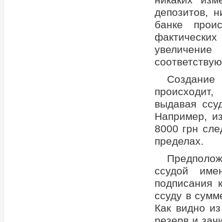
никаких изм
депозитов, н
банке прои
фактически
увеличение
соответствую
Создание 
происходит,
выдавая ссу
Например, и
8000 грн сле
пределах.
Предположи
ссудой име
подписания 
ссуду в сумм
Как видно из
резерв и зач