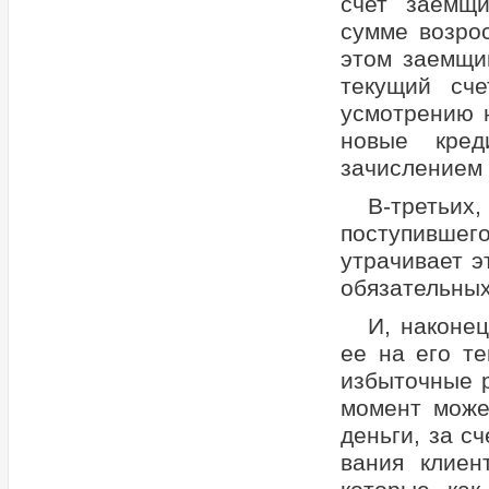
счет заемщи
сумме возро
этом заемщи
текущий сч
усмотрению н
новые кред
зачислением 
В-третьи
поступившего
утрачивает э
обязательных
И, наконе
ее на его те
избыточные р
момент може
деньги, за с
вания клиен