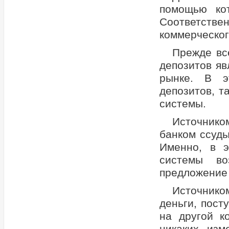
помощью ко
Соответст
коммерческог
Прежде все
депозитов я
рынке. В э
депозитов, т
системы.
Источнико
банком ссуды
Именно, в э
системы во
предложение 
Источнико
деньги, пост
на другой к