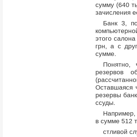
сумму (640 ты
зачисления е
Банк 3, п
компьютерной
этого салона
грн, а с др
сумме.
Понятно,
резервов о
(рассчитан
Оставшаяся ч
резервы банк
ссуды.
Например, 
в сумме 512 
стливой сл