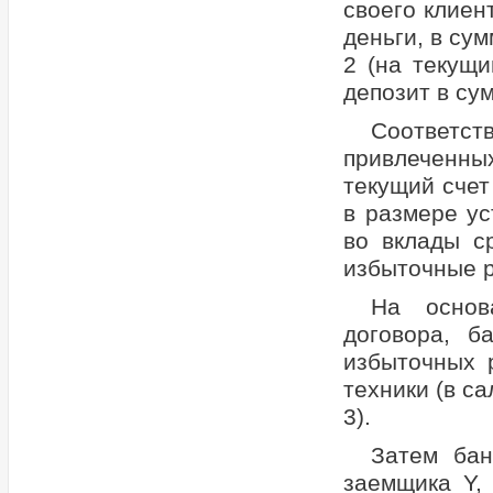
своего клиен
деньги, в су
2 (на текущи
депозит в сум
Соответс
привлеченны
текущий счет
в размере у
во вклады ср
избыточные р
На основ
договора, б
избыточных 
техники (в с
3).
Затем бан
заемщика Y,