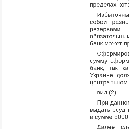
пределах кот
Избыточн
собой разн
резервами
обязательны
банк может п
Сформиров
сумму сформ
банк, так к
Украине дол
центральном 
вид (2).
При данно
выдать ссуд 
в сумме 8000 
Далее сл