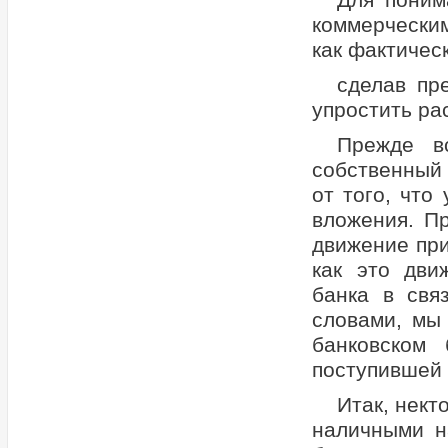
Для поним
коммерчески
как фактичес
сделав пр
упростить ра
Прежде вс
собственный 
от того, что
вложения. П
движение при
как это дви
банка в свя
словами, мы
банковском 
поступившей 
Итак, нект
наличными н