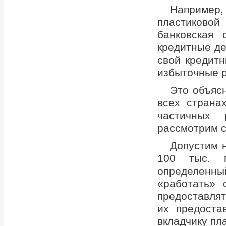
Например,
пластиковой
банковская
кредитные де
свой кредитн
избыточные 
Это объясн
всех страна
частичных 
рассмотрим 
Допустим 
100 тыс. г
определенн
«работать» 
предоставлят
их предоста
вкладчику пл