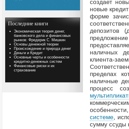
создает нов
новые кредит
форме зачис
соответстве
Последние книги
депозитов (
Экономическая теория денег,
банковского дела и финансовых
предложение
рынков: Фредерик С. Мишкин
предоставляе
Основы денежной теории
Происхождение и природа денег
наличных д
Деньги и Кредит
Основные черты и особенности
клиента-за
кредитно-денежных систем
Соответстве
Финансовые риски и их
страхование
пределах ко
наличные де
процесс со
мультипликат
коммерческ
особенности
системе
, ис
сумму ссуды