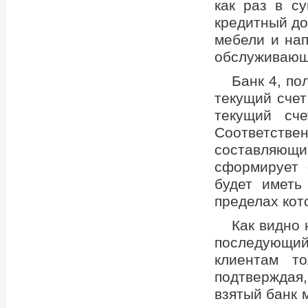
как раз в с
кредитный до
мебели и нап
обслуживающ
Банк 4, по
текущий счет
текущий сч
Соответствен
составляющ
сформирует 
будет иметь
пределах кот
Как видно
последующи
клиентам т
подтверждая
взятый банк 