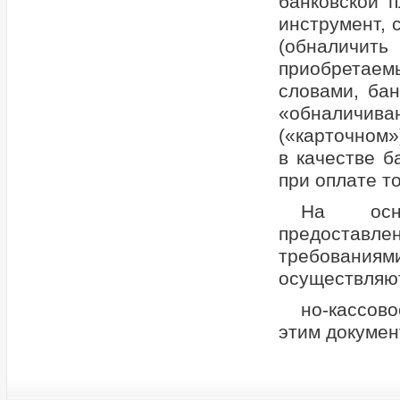
банковской 
инструмент, 
(обналичить
приобретаем
словами, бан
«обналичив
(«карточном»
в качестве б
при оплате т
На осн
предоставле
требованиям
осуществляю
но-кассов
этим докумен