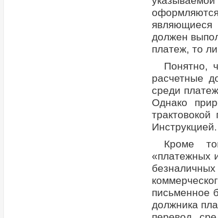
указываемой 
оформляютс
являющиеся 
должен выпол
платеж, то л
Понятно, 
расчетные д
среди платеж
Однако прир
трактовокой
Инструкцией.
Кроме то
«платежных 
безналичны
коммерческо
письменное б
должника пла
перевод сре