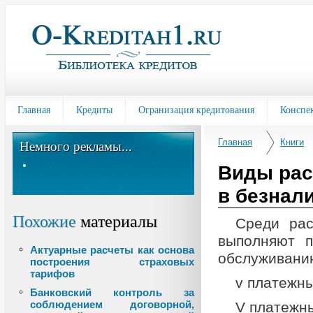
Главная
Кредиты
Огранизация кредитования
Конспе
Главная
Книги
Немного рекламы...
Виды рас
в безнал
Похожие
материалы
Среди рас
выполняют п
Актуарные расчеты как основа
обслуживанию
построения страховых
тарифов
v платежны
Банковский контроль за
соблюдением договорной,
V платежн