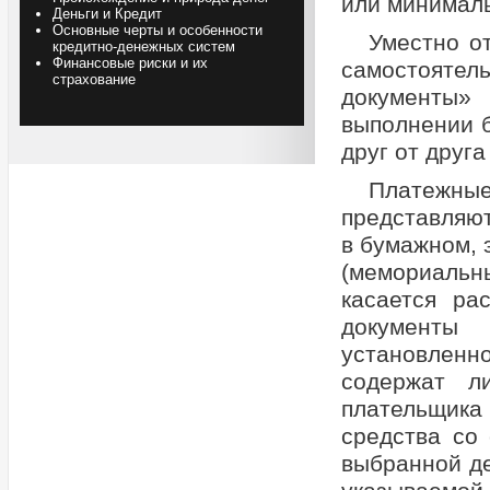
или минималь
Деньги и Кредит
Основные черты и особенности
Уместно о
кредитно-денежных систем
Финансовые риски и их
самостоятель
страхование
документы» 
выполнении 
друг от друга
Платежные
представляю
в бумажном, 
(мемориальн
касается ра
документы
установлен
содержат л
плательщика
средства со 
выбранной д