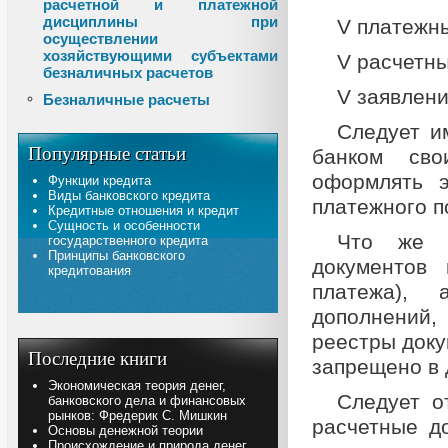
расчетной и платежной
дисциплины при
V платежн
осуществлении
хозяйствующими субъектами
V расчетны
безналичных расчетов
V заявлени
Безналичные расчеты
Следует и
Популярные статьи
банком сво
оформлять э
Функции кредита
Виды банковского кредита
платежного п
Кредитные отношения и кредит
Сущность и особенности
Что же к
государственного кредита
Принципы банковского
документов
кредитования
платежа), 
дополнений,
реестры доку
Последние книги
запрещено в
Экономическая теория денег,
Следует о
банковского дела и финансовых
рынков: Фредерик С. Мишкин
расчетные д
Основы денежной теории
Происхождение и природа денег