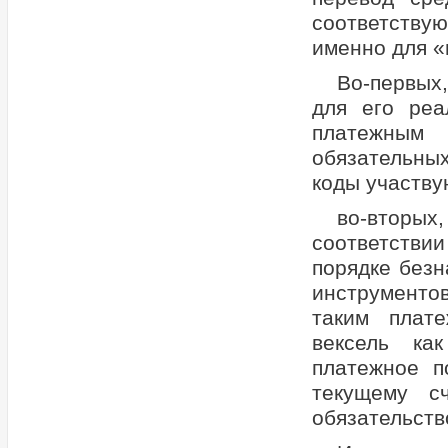
соответству
именно для «
Во-первых,
для его реа
платежным 
обязательны
коды участвую
во-вторых
соответстви
порядке безн
инструментов
таким плат
вексель ка
платежное п
текущему с
обязательств