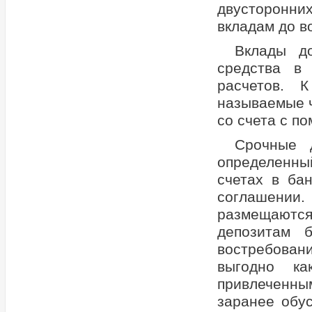
двусторонн
вкладам до в
Вклады д
средства в
расчетов. 
называемые ч
со счета с п
Срочные 
определенны
счетах в ба
соглашении
размещаются
депозитам 
востребован
выгодно ка
привлеченны
заранее обус