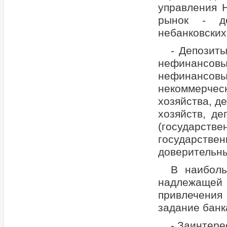
управления 
рынок - де
небанковских
- Депозит
нефинансов
нефинансов
некоммерче
хозяйства, д
хозяйств, д
(государстве
государств
доверительны
В наиболь
надлежащей
привлечени
задание банк
- Заинтере