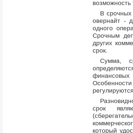
возможность 
В срочных 
овернайт - 
одного опер
Срочным деп
других комме
срок.
Сумма, с
определяют
финансовых
Особенности 
регулируются
Разновидн
срок явля
(сберегател
коммерческ
который удос