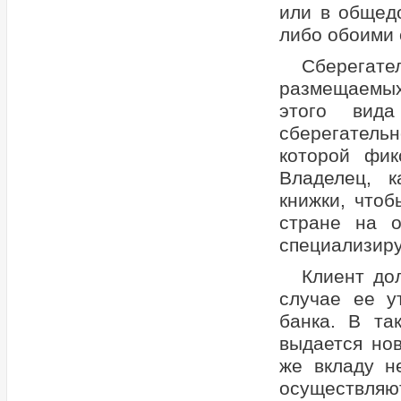
или в общед
либо обоими
Сберега
размещаемых
этого вида
сберегательн
которой фик
Владелец, к
книжки, чтоб
стране на о
специализиру
Клиент до
случае ее у
банка. В та
выдается нов
же вкладу н
осуществля