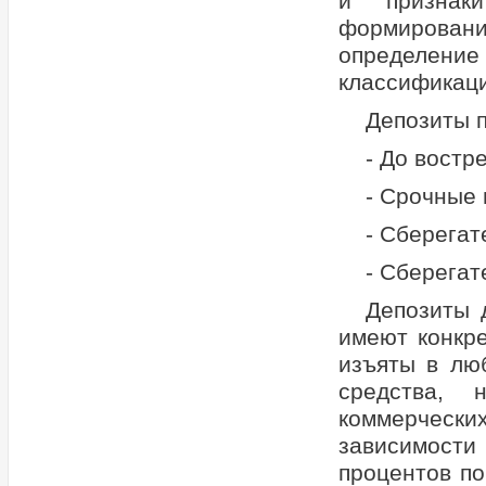
и признак
формировани
определени
классификаци
Депозиты 
- До востр
- Срочные 
- Сберегат
- Сберегат
Депозиты 
имеют конкре
изъяты в лю
средства, 
коммерчес
зависимости 
процентов по