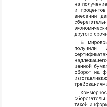
на получение
и процентов
внесении де
сберегател
экономичес
другого сроч
В мировой
получили 
сертификата
надлежащег
ценной бума
оборот на ф
изготавлива
требованиями
Коммерчес
сберегатель
такой инфор