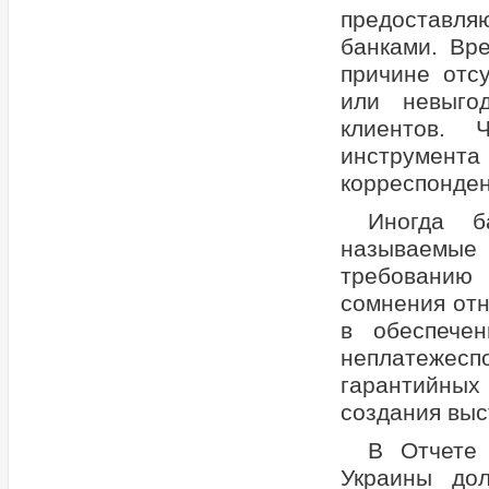
предоставля
банками. Вр
причине отс
или невыго
клиентов. 
инструмент
корреспонден
Иногда б
называемые
требованию 
сомнения отн
в обеспечен
неплатежес
гарантийны
создания выс
В Отчете 
Украины до