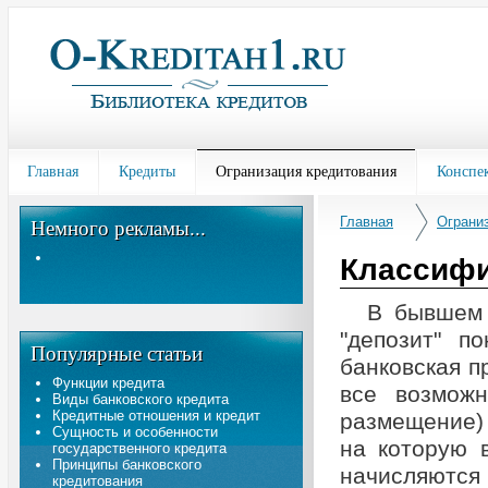
Главная
Кредиты
Огранизация кредитования
Конспе
Главная
Ограни
Немного рекламы...
Классифи
В бывшем 
"депозит" п
Популярные статьи
банковская п
Функции кредита
все возмож
Виды банковского кредита
Кредитные отношения и кредит
размещение) 
Сущность и особенности
на которую 
государственного кредита
Принципы банковского
начисляются 
кредитования