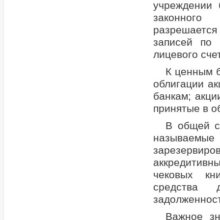
учреждении 
законного 
разрешается
записей по 
лицевого сче
К ценным б
облигации а
банкам; акци
принятые в о
В общей с
называемые 
зарезервир
аккредитивн
чековых кн
средства д
задолженность
Важное зн