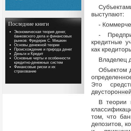
Субъекта
выступают:
Последние книги
- Коммерче
Экономическая теория денег,
- Предпр
банковского дела и финансовых
рынков: Фредерик С. Мишкин
кредитные у
Основы денежной теории
как кредитор
Происхождение и природа денег
Деньги и Кредит
Основные черты и особенности
Владелец д
кредитно-денежных систем
Финансовые риски и их
Объектом 
страхование
определенное
Это средст
двусторонней
В теории 
классификац
том, что ба
депозитов, к