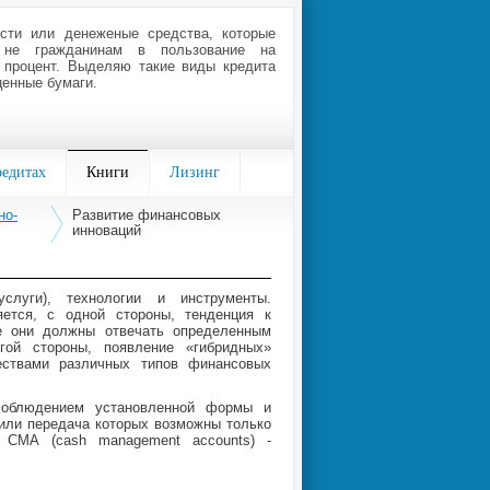
сти или денеженые средства, которые
 не гражданинам в пользование на
 процент. Выделяю такие виды кредита
ценные бумаги.
редитах
Книги
Лизинг
но-
Развитие финансовых
инноваций
слуги), технологии и инструменты.
ется, с одной стороны, тенденция к
се они должны отвечать определенным
гой стороны, появление «гибридных»
ествами различных типов финансовых
соблюдением установленной формы и
или передача которых возможны только
, СМА (cash management accounts) -