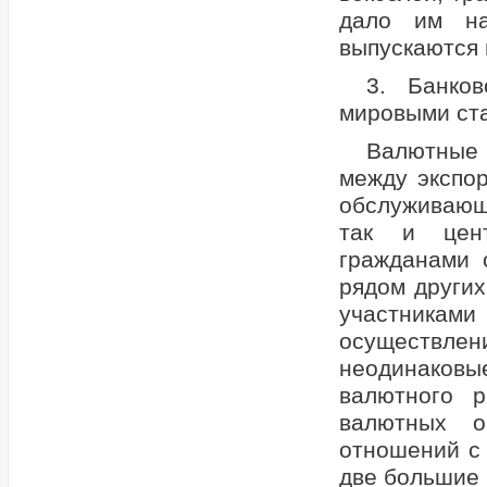
дало им на
выпускаются 
3. Банко
мировыми ста
Валютные
между экспо
обслуживающ
так и цент
гражданами 
рядом других
участниками
осуществле
неодинаков
валютного р
валютных о
отношений с 
две большие 