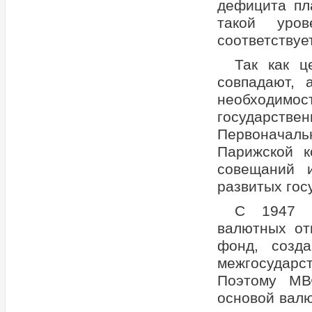
дефицита пл
такой уров
соответствуе
Так как ц
совпадают, 
необходимост
государств
Первоначаль
Парижской к
совещаний и
развитых гос
С 1947 г
валютных от
фонд, созд
межгосударс
Поэтому МВ
основой валю