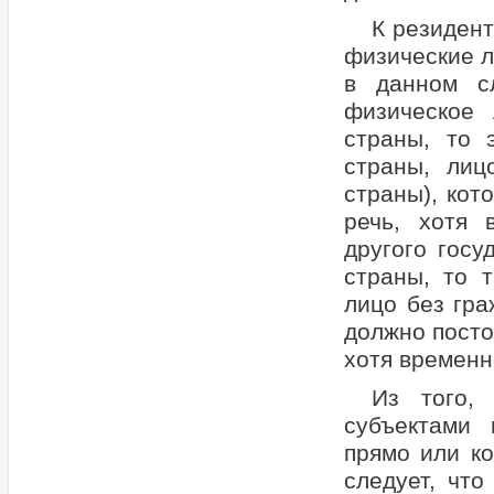
К резидент
физические л
в данном сл
физическое 
страны, то 
страны, лиц
страны), кот
речь, хотя 
другого госу
страны, то 
лицо без гр
должно посто
хотя временн
Из того,
субъектами
прямо или к
следует, чт