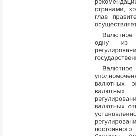
рекомендац
странами, х
глав правит
осуществляет
Валютное 
одну из с
регулирован
государствен
Валютно
уполномочен
валютных о
валютных 
регулирован
валютных от
установлен
регулирова
постоянног