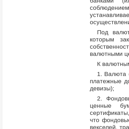
банками (и
соблюден
устанавлив
осуществлен
Под валют
которым за
собственност
валютными це
К валютным
1. Валюта
платежные до
девизы);
2. Фондов
ценные бум
сертификаты,
что фондовые
векселей, тра