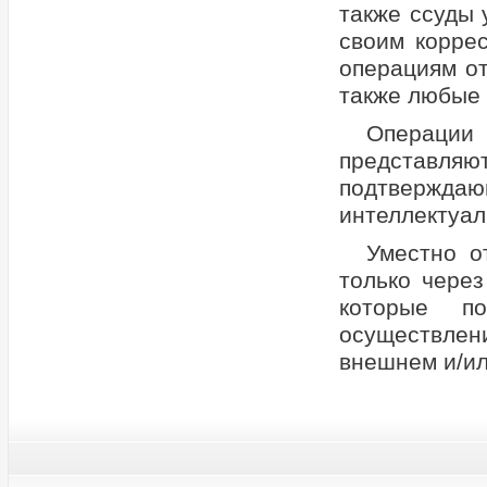
также ссуды
своим корре
операциям от
также любые 
Операции
представля
подтвержда
интеллектуал
Уместно о
только чере
которые п
осуществлен
внешнем и/ил