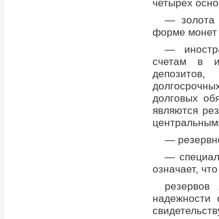
четырех осно
— золота 
форме монет 
— иностр
счетам в и
депозитов,
долгосрочны
долговых об
являются ре
центральными
— резервн
— специал
означает, чт
резервов 
надежности 
свидетельст