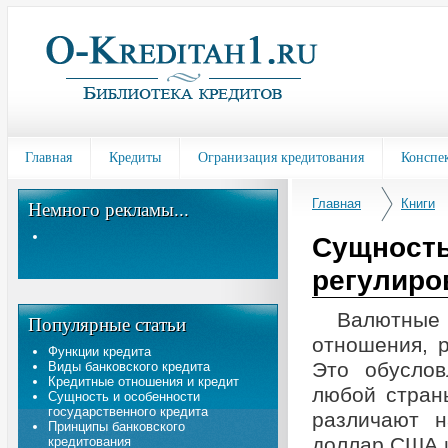
Главная
Кредиты
Огранизация кредитования
Конспе
Главная
Книги
Немного рекламы...
Сущность
регулиро
Валютные
Популярные статьи
отношения, 
Функции кредита
Это обуслов
Виды банковского кредита
Кредитные отношения и кредит
любой стран
Сущность и особенности
государственного кредита
различают н
Принципы банковского
доллар США и
кредитования