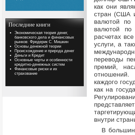
как они явл
стран (США 
валютой по 
Последние книги
валютой по
Экономическая теория денег,
расчетах все
банковского дела и финансовых
рынков: Фредерик С. Мишкин
услуги, а та
Основы денежной теории
международн
Происхождение и природа денег
Деньги и Кредит
переводы пе
Основные черты и особенности
кредитно-денежных систем
премий, нас
Финансовые риски и их
отношений.
страхование
каждого госу
как на госуд
Регулирован
представля
таргетирующ
внутри стран
В большин