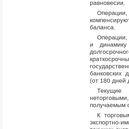
равновесии.
Операции
компенсиру
баланса.
Операции,
и динамику
долгосрочн
краткосрочн
государств
банковских 
(от 180 дней
Текущие 
неторговыми,
получаемым о
К торговы
экспортно-