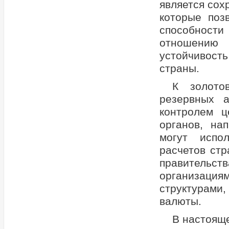
является сох
которые поз
способност
отношению 
устойчивость
страны.
К золото
резервных а
контролем ц
органов, на
могут испо
расчетов стр
правительст
организациям
структурами
валюты.
В настоящ