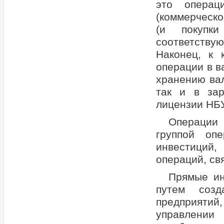
это операц
(коммерческо
(и покупк
соответству
Наконец, к 
операции в в
хранению вал
так и в зар
лицензии НБУ
Операции 
группой оп
инвестиций,
операций, св
Прямые ин
путем соз
предприяти
управлении