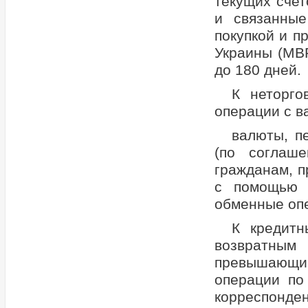
текущих счет
и связанные
покупкой и 
Украины (МВ
до 180 дней.
К неторго
операции с в
валюты, п
(по соглаш
гражданам, п
с помощью м
обменные опе
К кредитн
возвратным
превышающи
операции по
корреспонде