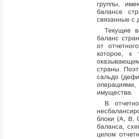
группы, им
балансе ст
связанные с 
Текущие в
баланс стран
от отчетног
которое, к
оказывающи
страны. Поэ
сальдо (дефи
операциями,
имущества.
В отчетн
несбалансиро
блоки (A, B,
баланса, схе
целом отчет